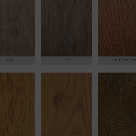
276
277
291 EROSIÓ