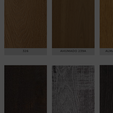
326
AHUMADO 239A
ALM