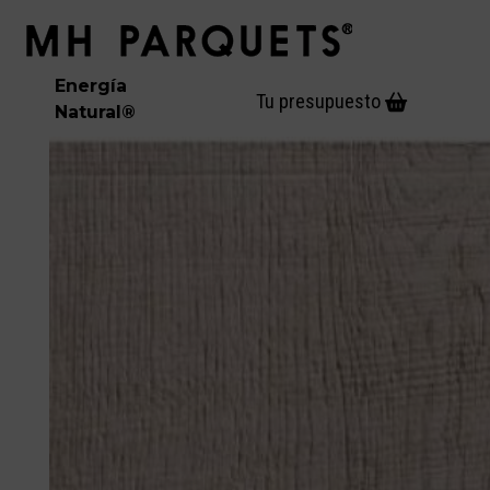
Skip
Open
Close
to
mobile
mobile
content
menu
menu
Energía
Tu presupuesto
Natural
®