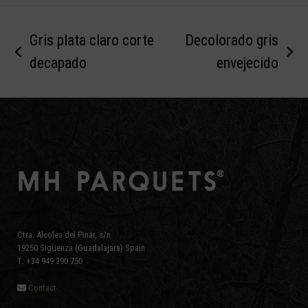
Gris plata claro corte
Decolorado gris
previous
next
decapado
envejecido
post:
post:
Ctra. Alcolea del Pinar, s/n
19250 Sigüenza (Guadalajara) Spain
T: +34 949 390 750
Contact