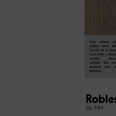
*Los colores en
pueden verse alt
función de la temp
color, brillo y satur
monitor. Reco
solicitar una mu
producto
para un
decisión.