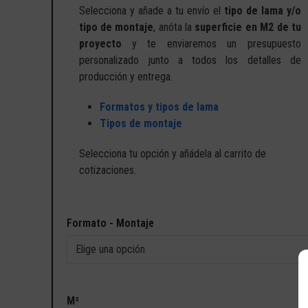
Selecciona y añade a tu envío el
tipo de lama y/o
tipo de montaje
, anóta la
superficie en M2 de tu
proyecto
y te enviaremos un presupuesto
personalizado junto a todos los detalles de
producción y entrega.
Formatos y tipos de lama
Tipos de montaje
Selecciona tu opción y añádela al carrito de
cotizaciones.
Formato - Montaje
M²