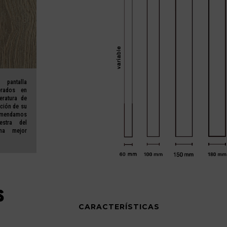
 pantalla
erados en
eratura de
ación de su
mendamos
estra del
a mejor
CARACTERÍSTICAS