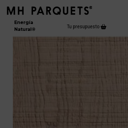
Skip
Open
Close
to
mobile
mobile
content
menu
menu
Energía
Tu presupuesto
Natural
®