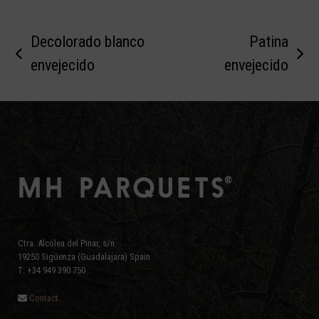
Decolorado blanco
Patina
previous
next
envejecido
envejecido
post:
post:
Ctra. Alcolea del Pinar, s/n
19250 Sigüenza (Guadalajara) Spain
T: +34 949 390 750
Contact