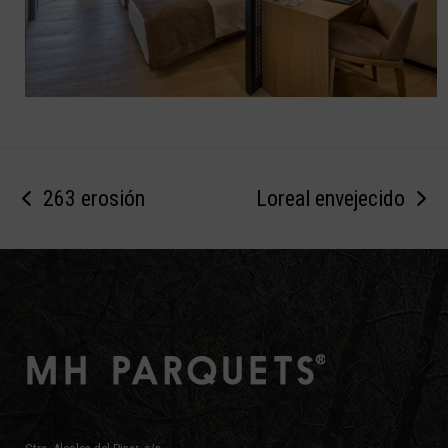
263 erosión
Loreal envejecido
previous
next
post:
post: