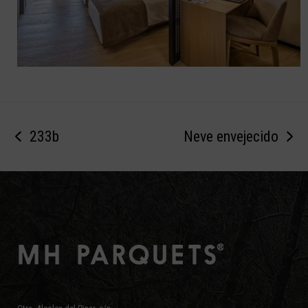
233b
Neve envejecido
previous
next
post:
post: