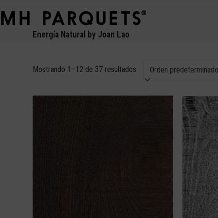
Skip
Open
Close
to
mobile
mobile
content
Energía Natural by Joan Lao
menu
menu
Mostrando 1–12 de 37 resultados