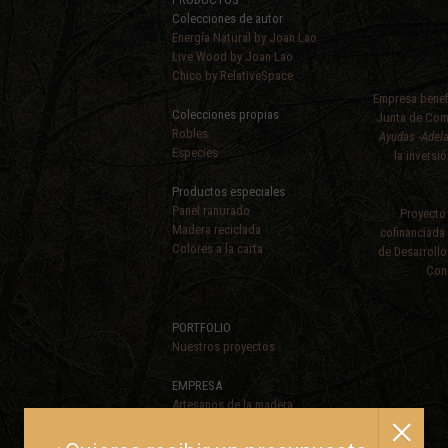
Colecciones de autor
Energía Natural by Joan Lao
Live Wood by Joan Lao
Chico by RelativeSpace
Empresa benefi
Colecciones propias
Junta de Com
Robles
Ayudas -Adela
Especies
la inversi
Productos especiales
Panel ranurado
Proyecto
Madera reciclada
cofinanciada
Colores a la carta
de Desarrollo
Cons
PORTFOLIO
Nuestros proyectos
EMPRESA
Artesanos de la madera
Gestión sostenible
Política de calidad