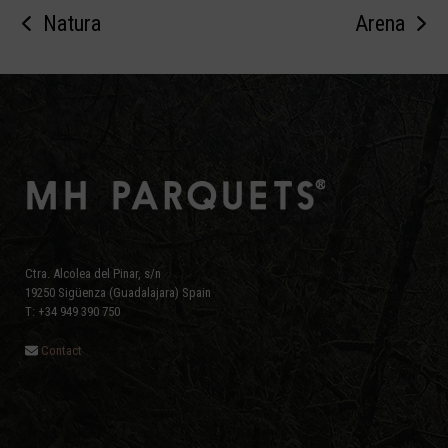
Natura
Arena
previous
next
post:
post:
Ctra. Alcolea del Pinar, s/n
19250 Sigüenza (Guadalajara) Spain
T: +34 949 390 750
Contact