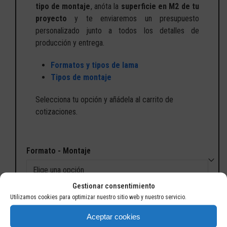
tipo de montaje
, anóta la
superficie en M2 de tu
proyecto
y te enviaremos un presupuesto
personalizado junto a todos los detalles de
producción y entrega.
Formatos y tipos de lama
Tipos de montaje
Selecciona tu opción y añádela al carrito de
cotizaciones.
Formato - Montaje
Gestionar consentimiento
Utilizamos cookies para optimizar nuestro sitio web y nuestro servicio.
M²
Aceptar cookies