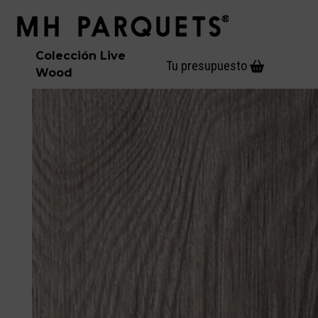
Skip
Open
Close
to
mobile
mobile
content
menu
menu
Colección
Live
Tu presupuesto
Wood