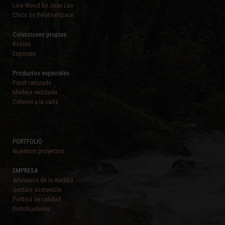
Live Wood by Joan Lao
Chico by RelativeSpace
Colecciones propias
Robles
Especies
Productos especiales
Panel ranurado
Madera reciclada
Colores a la carta
PORTFOLIO
Nuestros proyectos
EMPRESA
Artesanos de la madera
Gestión sostenible
Política de calidad
Distribuidores