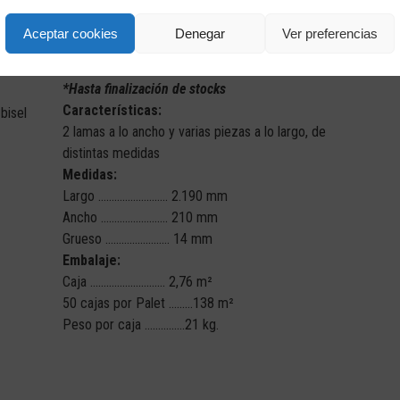
Aceptar cookies
Denegar
Ver preferencias
COLONIAL
*Hasta finalización de stocks
Características:
 bisel
2 lamas a lo ancho y varias piezas a lo largo, de
distintas medidas
Medidas:
Largo …………………….. 2.190 mm
Ancho ……………………. 210 mm
Grueso …………………… 14 mm
Embalaje:
Caja ………………………. 2,76 m²
50 cajas por Palet ………138 m²
Peso por caja ……………21 kg.