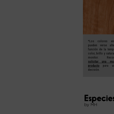
*Los colores en
pueden verse alt
función de la temp
color, brillo y satur
monitor. Reco
solicitar una mu
producto
para un
decisión.