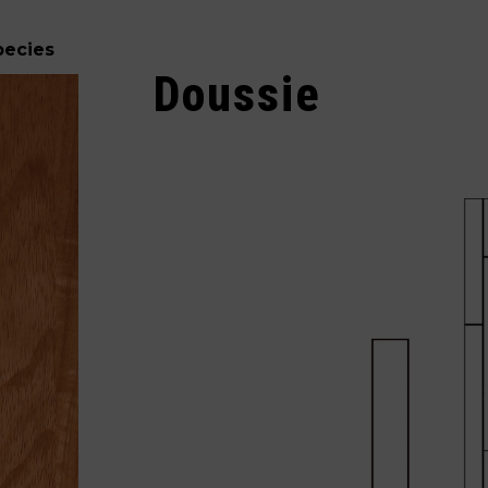
pecies
Doussie