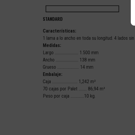
STANDARD
Características:
1 lama a lo ancho en toda su longitud. 4 lados sin
Medidas:
Largo …………………….. 1.500 mm
Ancho ……………………. 138 mm
Grueso …………………… 14 mm
Embalaje:
Caja ………………………. 1,242 m²
70 cajas por Palet ……… 86,94 m²
Peso por caja ……………10 kg.