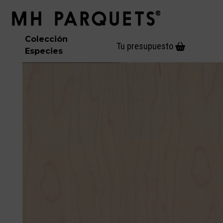
Skip
Open
Close
to
mobile
mobile
content
menu
menu
Colección
Tu presupuesto
Especies