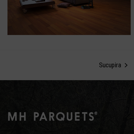
Sucupira
next
post: