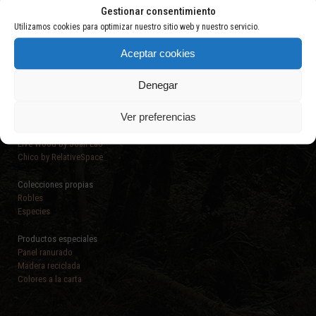
Gestionar consentimiento
Utilizamos cookies para optimizar nuestro sitio web y nuestro servicio.
Aceptar cookies
Denegar
PRODUCTOS
Ver preferencias
Colecciones de autor
Energía Natural by Joan Lao
Live Wood by Joan Lao
Chico by RelativeSpace
Colecciones propias
Robles
Especies
Productos especiales
Panel ranurado
Madera reciclada
Colores a la carta