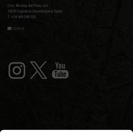
Ctra. Alcolea del Pinar, s/n
19250 Sigüenza (Guadalajara) Spain
T: +34 949 390 750
Contact