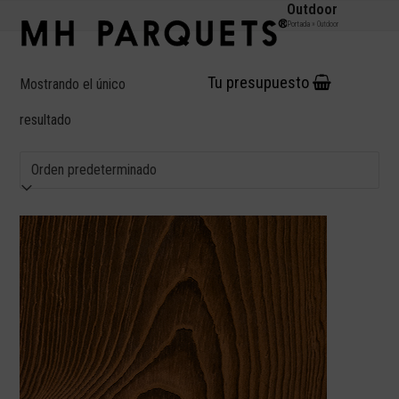
Skip
Outdoor
Open
Close
Portada
»
Outdoor
to
mobile
mobile
content
menu
menu
Tu presupuesto
Mostrando el único
resultado